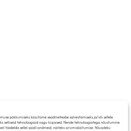
muse pakkumiseks kasutame seadmeteabe salvestamiseks ja/või sellele
s selliseid tehnoloogiaid nagu küpsised. Nende tehnoloogiatega nõustumine
il töödelda sellel saidil andmeid, näiteks sirvimiskäitumise. Nõusoleku