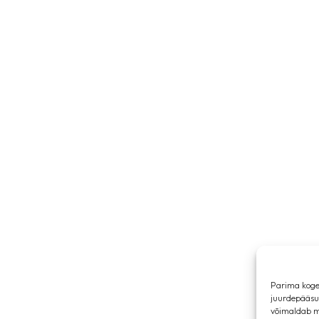
Parima koge
juurdepääsuk
võimaldab me