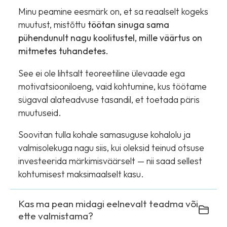
Minu peamine eesmärk on, et sa reaalselt kogeks
muutust, mistõttu
töötan sinuga sama
pühendunult nagu koolitustel, mille väärtus on
mitmetes tuhandetes.
See ei ole lihtsalt teoreetiline ülevaade ega
motivatsiooniloeng, vaid kohtumine, kus töötame
sügaval alateadvuse tasandil, et toetada päris
muutuseid.
Soovitan tulla kohale samasuguse kohalolu ja
valmisolekuga nagu siis, kui oleksid teinud otsuse
investeerida märkimisväärselt — nii saad sellest
kohtumisest maksimaalselt kasu.
Kas ma pean midagi eelnevalt teadma või
ette valmistama?