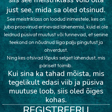
just see, mida sa oled otsinud.
See meistriklass on loodud inimestele, kes on
juba proovinud erinevaid lähenemisi, kuid ei ole
leidnud püsivat muutust või tunnevad, et senine
teekond on nõudnud liiga palju pingutust ja
ohverdust.
Ning kes otsivad lõpuks selget lahendust, mis
päriselt toimib.
Kui sina ka tahad mõista, mis
tegelikult edasi viib ja püsiva
muutuse loob, siis oled õiges
kohas.
REGISTREERU