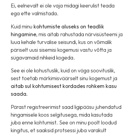
Ei, eelnevalt ei ole vaja midagi keerulist teada
ega ette valmistada.
Kuid minu
kohtumiste aluseks on teadlik
hingamine
, mis aitab rahustada närvisüsteemi ja
luua kehale turvalise seisundi, kus on võimalik
päriselt uusi sisemisi kogemusi vastu võtta ja
sügavamaid nihkeid kogeda.
See ei ole kohustuslik, kuid on väga soovituslik,
sest toetab märkimisväärselt sinu kogemust ja
aitab sul kohtumisest kordades rohkem kasu
saada.
Pärast registreerimist saad ligipääsu juhendatud
hingamisele koos selgitusega, mida kasutada
juba enne kohtumist. See on minu poolt loodud
kingitus, et saaksid protsessi juba varakult