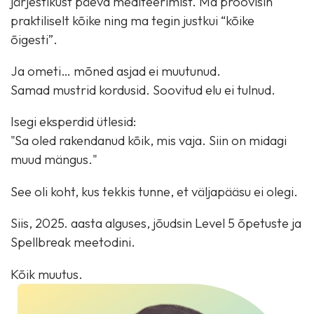
järjestikust päeva mediteerimist. Ma proovisin
praktiliselt kõike ning ma tegin justkui “kõike
õigesti”.
Ja ometi… mõned asjad ei muutunud.
Samad mustrid kordusid. Soovitud elu ei tulnud.
Isegi eksperdid ütlesid:
"Sa oled rakendanud kõik, mis vaja. Siin on midagi
muud mängus."
See oli koht, kus tekkis tunne, et väljapääsu ei olegi.
Siis, 2025. aasta alguses, jõudsin Level 5 õpetuste ja
Spellbreak meetodini.
Kõik muutus.