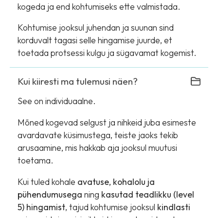
kogeda ja end kohtumiseks ette valmistada.
Kohtumise jooksul juhendan ja suunan sind
korduvalt tagasi selle hingamise juurde, et
toetada protsessi kulgu ja sügavamat kogemist.
Kui kiiresti ma tulemusi näen?
See on individuaalne.
Mõned kogevad selgust ja nihkeid juba esimeste
avardavate küsimustega, teiste jaoks tekib
arusaamine, mis hakkab aja jooksul muutusi
toetama.
Kui tuled kohale
avatuse, kohalolu ja
pühendumusega
ning
kasutad teadlikku (level
5) hingamist
, tajud kohtumise jooksul
kindlasti