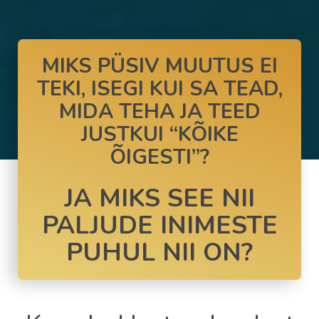
MIKS PÜSIV MUUTUS EI
TEKI, ISEGI KUI SA TEAD,
MIDA TEHA JA TEED
JUSTKUI “KÕIKE
ÕIGESTI”?
JA MIKS SEE NII
PALJUDE INIMESTE
PUHUL NII ON?