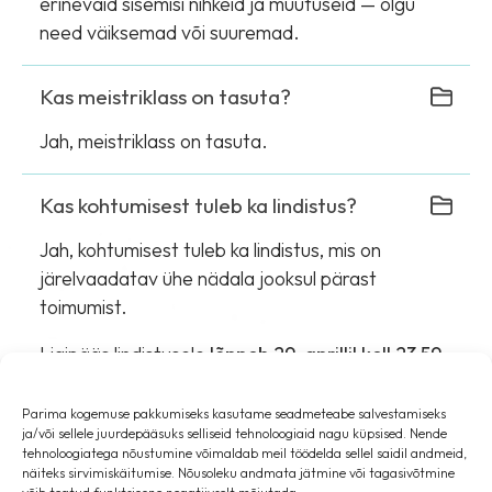
erinevaid sisemisi nihkeid ja muutuseid — olgu
need väiksemad või suuremad.
Kas meistriklass on tasuta?
Jah, meistriklass on tasuta.
Kas kohtumisest tuleb ka lindistus?
Jah, kohtumisest tuleb ka lindistus, mis on
järelvaadatav ühe nädala jooksul pärast
toimumist.
Ligipääs lindistusele
lõppeb 29. aprillil kell 23:59.
Valin juurtasandi muutuse
Parima kogemuse pakkumiseks kasutame seadmeteabe salvestamiseks
ja/või sellele juurdepääsuks selliseid tehnoloogiaid nagu küpsised. Nende
tehnoloogiatega nõustumine võimaldab meil töödelda sellel saidil andmeid,
näiteks sirvimiskäitumise. Nõusoleku andmata jätmine või tagasivõtmine