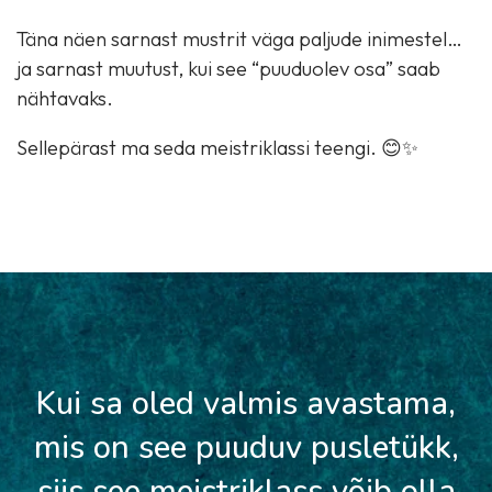
Täna näen sarnast mustrit väga paljude inimestel…
ja sarnast muutust, kui see “puuduolev osa” saab
nähtavaks.
Sellepärast ma seda meistriklassi teengi. 😊✨
Kui sa oled valmis avastama,
mis on see puuduv pusletükk,
siis see meistriklass võib olla