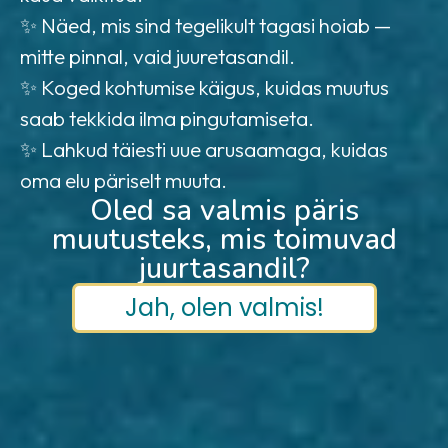
✨ Näed, mis sind tegelikult tagasi hoiab —
mitte pinnal, vaid juuretasandil.
✨ Koged kohtumise käigus, kuidas muutus
saab tekkida ilma pingutamiseta.
✨ Lahkud täiesti uue arusaamaga, kuidas
oma elu päriselt muuta.
Oled sa valmis päris
muutusteks, mis toimuvad
juurtasandil?
Jah, olen valmis!