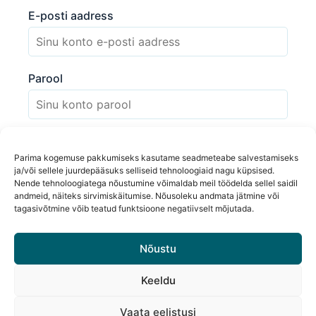
E-posti aadress
Parool
Mäleta mind
Parima kogemuse pakkumiseks kasutame seadmeteabe salvestamiseks
ja/või sellele juurdepääsuks selliseid tehnoloogiaid nagu küpsised.
Nende tehnoloogiatega nõustumine võimaldab meil töödelda sellel saidil
andmeid, näiteks sirvimiskäitumise. Nõusoleku andmata jätmine või
tagasivõtmine võib teatud funktsioone negatiivselt mõjutada.
Kas oled oma salasõna kaotanud?
Nõustu
Keeldu
Vaata eelistusi